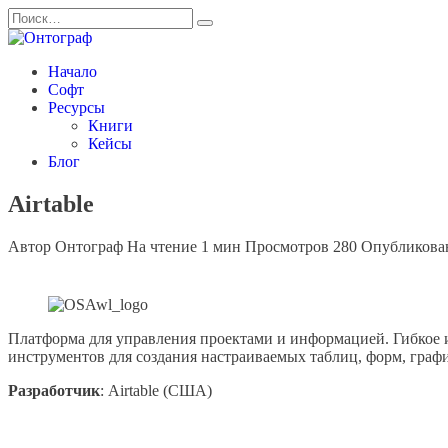
Перейти
Search
к
for:
содержанию
Начало
Софт
Ресурсы
Книги
Кейсы
Блог
Airtable
Автор
Онтограф
На чтение
1 мин
Просмотров
280
Опубликова
Платформа для управления проектами и информацией. Гибкое 
инструментов для создания настраиваемых таблиц, форм, графи
Разработчик
: Airtable (США)