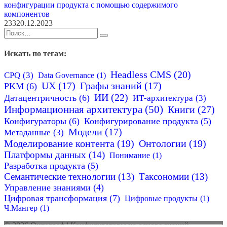
конфигурации продукта с помощью содержимого
компонентов
233
20.12.2023
Search
for:
Искать по тегам:
Headless CMS
(20)
CPQ
(3)
Data Governance
(1)
UX
(17)
Графы знаний
(17)
PKM
(6)
ИИ
(22)
Датацентричность
(6)
ИТ-архитектура
(3)
Информационная архитектура
(50)
Книги
(27)
Конфигураторы
(6)
Конфигурирование продукта
(5)
Модели
(17)
Метаданные
(3)
Моделирование контента
(19)
Онтологии
(19)
Платформы данных
(14)
Понимание
(1)
Разработка продукта
(5)
Семантические технологии
(13)
Таксономии
(13)
Управление знаниями
(4)
Цифровая трансформация
(7)
Цифровые продукты
(1)
Ч.Мангер
(1)
© 2026 Онтограф | Конфигураторы на основе знаний.