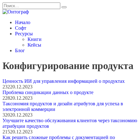
Перейти
Search
к
for:
содержанию
Начало
Софт
Ресурсы
Книги
Кейсы
Блог
Конфигурирование продукта
Ценность ИИ для управления информацией о продуктах
232
20.12.2023
Проблема синдикации данных о продукте
228
20.12.2023
Таксономия продуктов и дизайн атрибутов для успеха в
электронной коммерции
320
20.12.2023
Улучшите качество обслуживания клиентов через таксономию
атрибуции продуктов
215
20.12.2023
Как решить сложные проблемы с документацией по