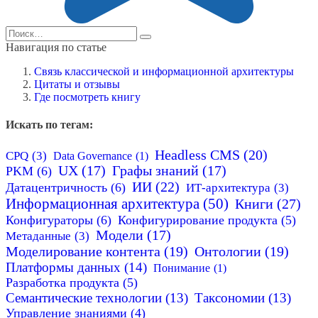
Search
for:
Навигация по статье
Связь классической и информационной архитектуры
Цитаты и отзывы
Где посмотреть книгу
Искать по тегам:
Headless CMS
(20)
CPQ
(3)
Data Governance
(1)
UX
(17)
Графы знаний
(17)
PKM
(6)
ИИ
(22)
Датацентричность
(6)
ИТ-архитектура
(3)
Информационная архитектура
(50)
Книги
(27)
Конфигураторы
(6)
Конфигурирование продукта
(5)
Модели
(17)
Метаданные
(3)
Моделирование контента
(19)
Онтологии
(19)
Платформы данных
(14)
Понимание
(1)
Разработка продукта
(5)
Семантические технологии
(13)
Таксономии
(13)
Управление знаниями
(4)