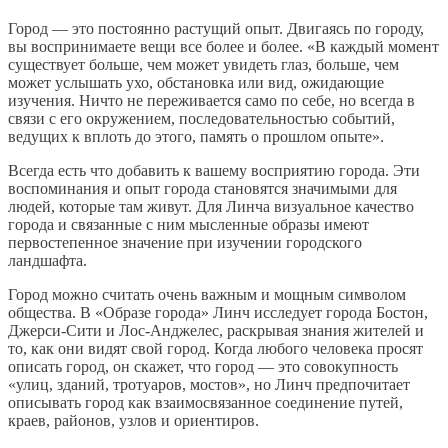
Город — это постоянно растущий опыт. Двигаясь по городу,
вы воспринимаете вещи все более и более. «В каждый момент
существует больше, чем может увидеть глаз, больше, чем
может услышать ухо, обстановка или вид, ожидающие
изучения. Ничто не переживается само по себе, но всегда в
связи с его окружением, последовательностью событий,
ведущих к вплоть до этого, память о прошлом опыте».
Всегда есть что добавить к вашему восприятию города. Эти
воспоминания и опыт города становятся значимыми для
людей, которые там живут. Для Линча визуальное качество
города и связанные с ним мысленные образы имеют
первостепенное значение при изучении городского
ландшафта.
Город можно считать очень важным и мощным символом
общества. В «Образе города» Линч исследует города Бостон,
Джерси-Сити и Лос-Анджелес, раскрывая знания жителей и
то, как они видят свой город. Когда любого человека просят
описать город, он скажет, что город — это совокупность
«улиц, зданий, тротуаров, мостов», но Линч предпочитает
описывать город как взаимосвязанное соединение путей,
краев, районов, узлов и ориентиров.