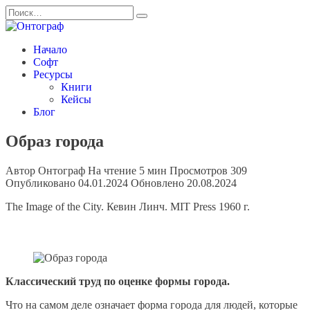
Перейти
Search
к
for:
содержанию
Начало
Софт
Ресурсы
Книги
Кейсы
Блог
Образ города
Автор
Онтограф
На чтение
5 мин
Просмотров
309
Опубликовано
04.01.2024
Обновлено
20.08.2024
The Image of the City. Кевин Линч. MIT Press 1960 г.
Классический труд по оценке формы города.
Что на самом деле означает форма города для людей, которые